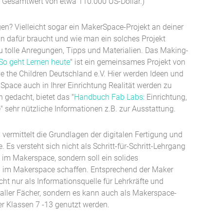
m Gesamtwert von etwa 110.000 US-Dollar.)
gen? Vielleicht sogar ein MakerSpace-Projekt an deiner
an dafür braucht und wie man ein solches Projekt
u tolle Anregungen, Tipps und Materialien. Das Making-
So geht Lernen heute
" ist ein gemeinsames Projekt von
ve the Children Deutschland e.V. Hier werden Ideen und
Space auch in Ihrer Einrichtung Realität werden zu
 gedacht, bietet das "
Handbuch Fab Labs
: Einrichtung,
" sehr nützliche Informationen z.B. zur Ausstattung.
 vermittelt die Grundlagen der digitalen Fertigung und
Es versteht sich nicht als Schritt-für-Schritt-Lehrgang
 im Makerspace, sondern soll ein solides
n im Makerspace schaffen. Entsprechend der Maker
cht nur als
Informationsquelle
für
Lehrkräfte und
aller Fächer, sondern es kann auch als
Makerspace-
er Klassen 7 -13
genutzt werden.