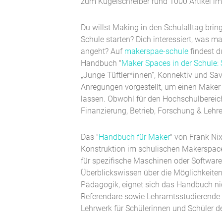
zum Kugelschreiber rund 1000 Artikel i
Du willst Making in den Schulalltag brin
Schule starten? Dich interessiert, was m
angeht? Auf
makerspae-schule
findest d
Handbuch "
Maker Spaces in der Schule: 
„Junge Tüftler*innen“, Konnektiv und Sa
Anregungen vorgestellt, um einen Maker 
lassen. Obwohl für den Hochschulbereich
Finanzierung, Betrieb, Forschung & Lehre
Das "
Handbuch für Maker
" von Frank Nix
Konstruktion im schulischen Makerspace. 
für spezifische Maschinen oder Software
Überblickswissen
über die Möglichkeite
Pädagogik, eignet sich das Handbuch ni
Referendare sowie Lehramtsstudierende
Lehrwerk
für
Schülerinnen und Schüler d