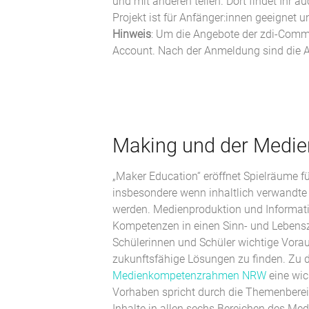
und mit anderen teilen. Dort findet Ihr 
Projekt ist für Anfänger:innen geeignet 
Hinweis
: Um die Angebote der zdi-Commu
Account. Nach der Anmeldung sind die A
Making und der Med
„Maker Education“ eröffnet Spielräume fü
insbesondere wenn inhaltlich verwand
werden. Medienproduktion und Informati
Kompetenzen in einen Sinn- und Lebens
Schülerinnen und Schüler wichtige Vora
zukunftsfähige Lösungen zu finden. Zu d
Medienkompetenzrahmen NRW
eine wich
Vorhaben spricht durch die Themenbereic
Inhalte in allen sechs Bereichen des 