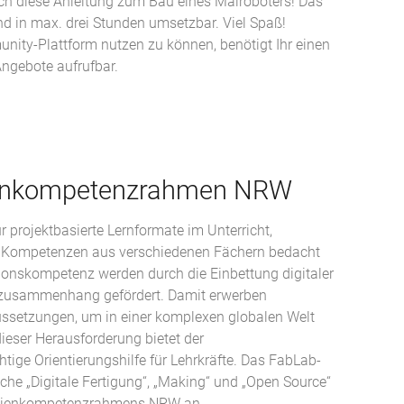
auch diese Anleitung zum Bau eines Malroboters! Das
und in max. drei Stunden umsetzbar. Viel Spaß!
nity-Plattform nutzen zu können, benötigt Ihr einen
ngebote aufrufbar.
ienkompetenzrahmen NRW
r projektbasierte Lernformate im Unterricht,
te Kompetenzen aus verschiedenen Fächern bedacht
onskompetenz werden durch die Einbettung digitaler
zusammenhang gefördert. Damit erwerben
ussetzungen, um in einer komplexen globalen Welt
ieser Herausforderung bietet der
tige Orientierungshilfe für Lehrkräfte. Das FabLab-
he „Digitale Fertigung“, „Making“ und „Open Source“
Medienkompetenzrahmens NRW an.