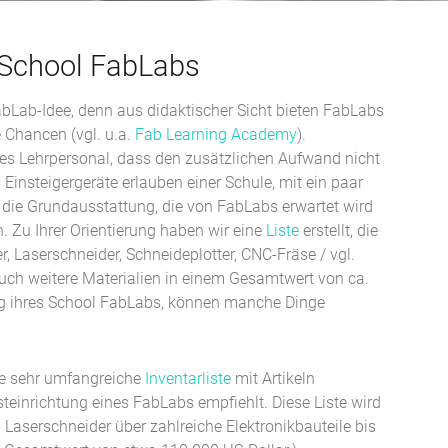
 School FabLabs
abLab-Idee, denn aus didaktischer Sicht bieten FabLabs
 Chancen (vgl. u.a.
Fab Learning Academy
).
rtes Lehrpersonal, dass den zusätzlichen Aufwand nicht
insteigergeräte erlauben einer Schule, mit ein paar
 die Grundausstattung, die von FabLabs erwartet wird
n. Zu Ihrer Orientierung haben wir eine
Liste
erstellt, die
 Laserschneider, Schneideplotter, CNC-Fräse / vgl.
auch weitere Materialien in einem Gesamtwert von ca.
ng ihres School FabLabs, können manche Dinge
ne sehr umfangreiche
Inventarliste
mit Artikeln
teinrichtung eines FabLabs empfiehlt. Diese Liste wird
m Laserschneider über zahlreiche Elektronikbauteile bis